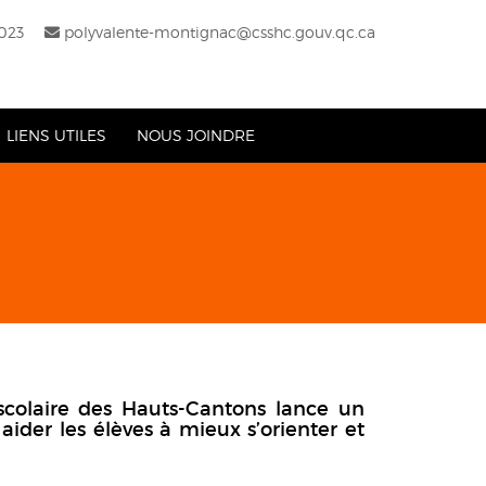
3023
polyvalente-montignac@csshc.gouv.qc.ca
LIENS UTILES
NOUS JOINDRE
scolaire des Hauts-Cantons lance un
ider les élèves à mieux s’orienter et