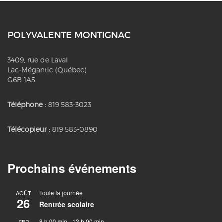
POLYVALENTE MONTIGNAC
3409, rue de Laval
Lac-Mégantic (Québec)
G6B 1A5
Téléphone :
819 583-3023
Télécopieur :
819 583-0890
Prochains événements
Toute la journée
AOÛT
26
Rentrée scolaire
8 h 00 min
-
13 h 00 min
SEP