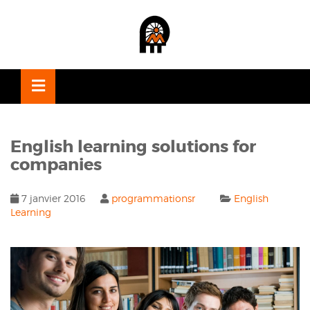
OSE
U
English learning solutions for
companies
7 janvier 2016
programmationsr
English
Learning